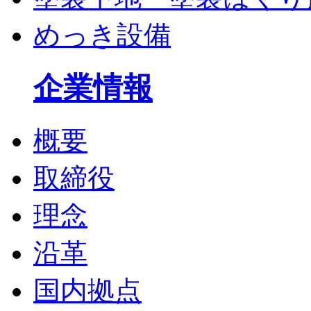
めっき設備
企業情報
概要
取締役
理念
沿革
国内拠点