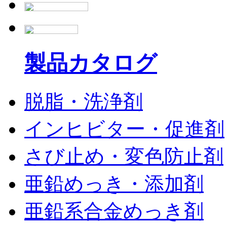
製品カタログ
脱脂・洗浄剤
インヒビター・促進剤
さび止め・変色防止剤
亜鉛めっき・添加剤
亜鉛系合金めっき剤