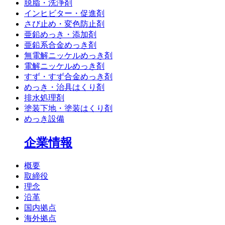
脱脂・洗浄剤
インヒビター・促進剤
さび止め・変色防止剤
亜鉛めっき・添加剤
亜鉛系合金めっき剤
無電解ニッケルめっき剤
電解ニッケルめっき剤
すず・すず合金めっき剤
めっき・治具はくり剤
排水処理剤
塗装下地・塗装はくり剤
めっき設備
企業情報
概要
取締役
理念
沿革
国内拠点
海外拠点