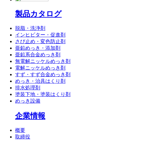
製品カタログ
脱脂・洗浄剤
インヒビター・促進剤
さび止め・変色防止剤
亜鉛めっき・添加剤
亜鉛系合金めっき剤
無電解ニッケルめっき剤
電解ニッケルめっき剤
すず・すず合金めっき剤
めっき・治具はくり剤
排水処理剤
塗装下地・塗装はくり剤
めっき設備
企業情報
概要
取締役