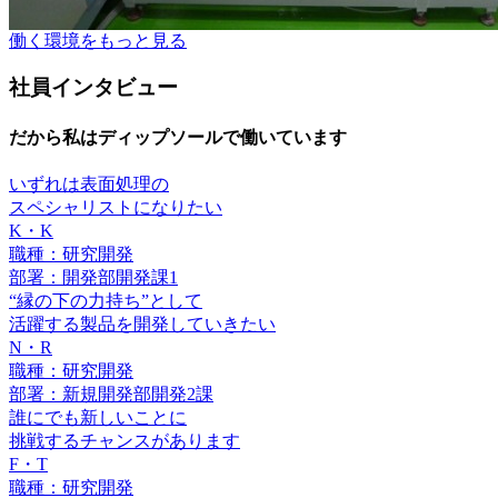
働く環境をもっと見る
社員インタビュー
だから私はディップソールで働いています
いずれは表面処理の
スペシャリストになりたい
K・K
職種：研究開発
部署：開発部開発課1
“縁の下の力持ち”として
活躍する製品を開発していきたい
N・R
職種：研究開発
部署：新規開発部開発2課
誰にでも新しいことに
挑戦するチャンスがあります
F・T
職種：研究開発