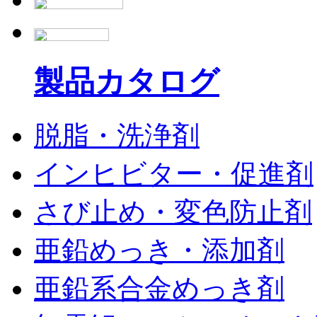
製品カタログ
脱脂・洗浄剤
インヒビター・促進剤
さび止め・変色防止剤
亜鉛めっき・添加剤
亜鉛系合金めっき剤