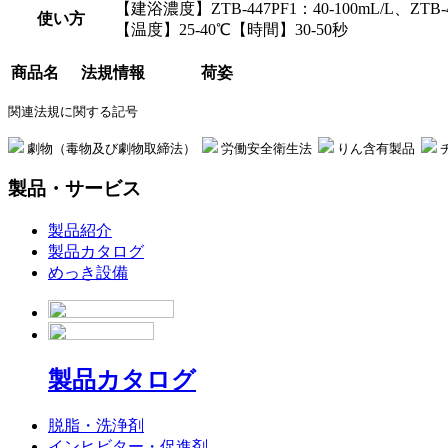
【建浴濃度】ZTB-447PF1：40-100mL/L、ZTB-4
使い方
【温度】25-40℃【時間】30-50秒
商品名
法規情報
荷姿
関連法規に関する記号
劇物（毒物及び劇物取締法）
労働安全衛生法
りん含有製品
製品・サービス
製品紹介
製品カタログ
めっき設備
製品カタログ
脱脂・洗浄剤
インヒビター・促進剤