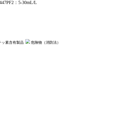
47PF2：5-30mL/L
チッ素含有製品
危険物（消防法）