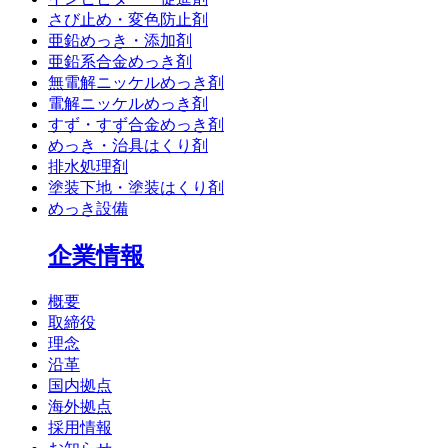
さび止め・変色防止剤
亜鉛めっき・添加剤
亜鉛系合金めっき剤
無電解ニッケルめっき剤
電解ニッケルめっき剤
すず・すず合金めっき剤
めっき・治具はくり剤
排水処理剤
塗装下地・塗装はくり剤
めっき設備
企業情報
概要
取締役
理念
沿革
国内拠点
海外拠点
採用情報