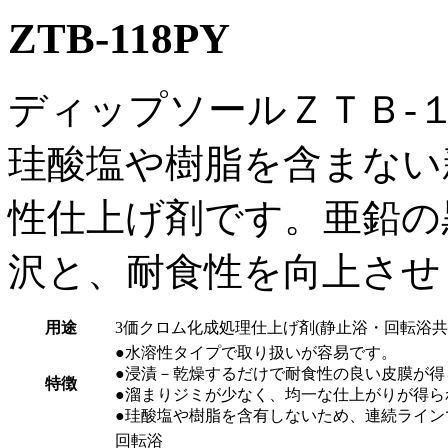
ZTB-118PY
ディップソールＺＴＢ-
珪酸塩や樹脂を含まない
性仕上げ剤です。亜鉛の
沢と、耐食性を向上させ
用途
3価クロム化成処理仕上げ剤(静止浴・回転浴共
●水溶性タイプで取り扱いが容易です。
●浸漬－乾燥するだけで耐食性の良い皮膜が得
特徴
●溜まりジミが少なく、均一な仕上がりが得ら
●珪酸塩や樹脂を含有しないため、連続ライン
回転浴