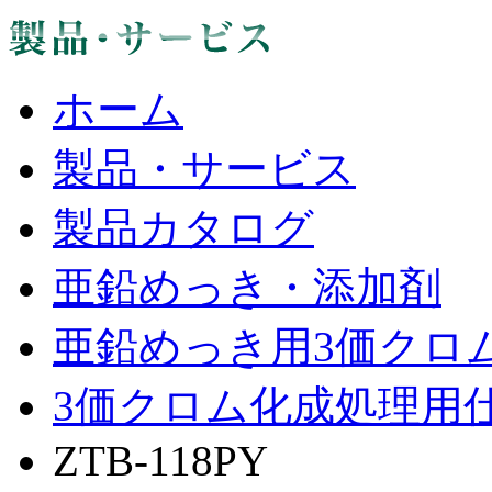
ホーム
製品・サービス
製品カタログ
亜鉛めっき・添加剤
亜鉛めっき用3価クロ
3価クロム化成処理用
ZTB-118PY