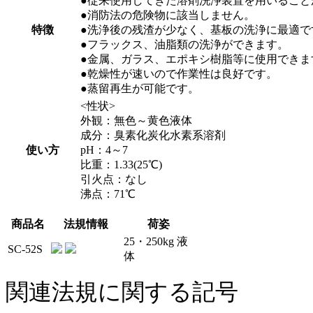
●従来使用してきた溶剤洗浄装置を用いること
●消防法の危険物に該当しません。
特徴
●洗浄後の残渣が少なく、基板の洗浄に最適で
●フラックス、油脂類の洗浄ができます。
●金属、ガラス、エポキシ樹脂等に使用できま
●乾燥性が速いので作業性は良好です。
●蒸留再生が可能です。
<性状>
外観：無色～黄色液体
成分：臭素化炭化水素系溶剤
使い方
pH：4～7
比重：1.33(25℃)
引火点：なし
沸点：71℃
商品名
法規情報
荷姿
25・250kg 液
SC-52S
体
関連法規に関する記号