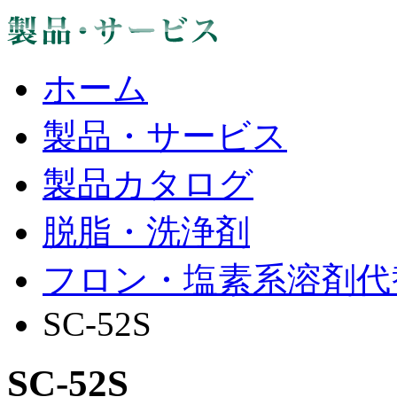
ホーム
製品・サービス
製品カタログ
脱脂・洗浄剤
フロン・塩素系溶剤代
SC-52S
SC-52S