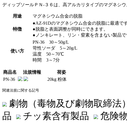
ディップソールＰＮ-３６は、高アルカリタイプのマグネシウ
用途
マグネシウム合金の脱脂
●AZ-91Dのマグネシウム合金の脱脂に最適で
特徴
●脱脂と表面調整が同時にできます。
●ノンキレート、リン・窒素を含まない製品で
PN-36 30～50g/L
苛性ソーダ 5～20g/L
使い方
温度 50～70℃
時間 3～7分
商品名
法規情報
荷姿
PN-36
20kg 粉体
関連法規に関する記号
劇物（毒物及び劇物取締法
品
チッ素含有製品
危険物