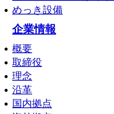
めっき設備
企業情報
概要
取締役
理念
沿革
国内拠点