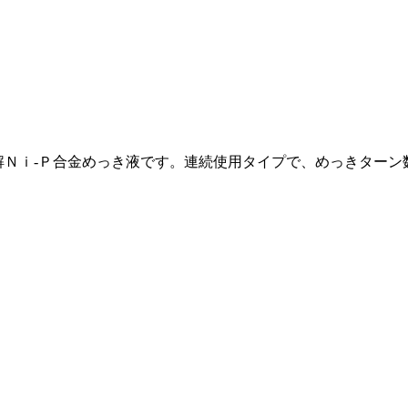
電解Ｎｉ-Ｐ合金めっき液です。連続使用タイプで、めっきター