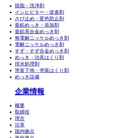
脱脂・洗浄剤
インヒビター・促進剤
さび止め・変色防止剤
亜鉛めっき・添加剤
亜鉛系合金めっき剤
無電解ニッケルめっき剤
電解ニッケルめっき剤
すず・すず合金めっき剤
めっき・治具はくり剤
排水処理剤
塗装下地・塗装はくり剤
めっき設備
企業情報
概要
取締役
理念
沿革
国内拠点
海外拠点