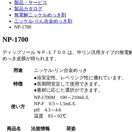
製品・サービス
製品カタログ
無電解ニッケルめっき剤
ニッケル-りん合金めっき剤
NP-1700
NP-1700
ディップソール ＮＰ-１７００ は、中リン汎用タイプの無
めっき皮膜が得られます。
用途
ニッケル-リン合金めっき
●浴安定性、レベリング性に優れています。
特徴
●長期間安定して使用できます。
●素材に応じた選択ができます。
NP-1700M 190～210mL/L
NP-F 0.5～1.5mL/L
使い方
pH 4.3～4.6
温度 83～92℃
商品名
法規情報
荷姿