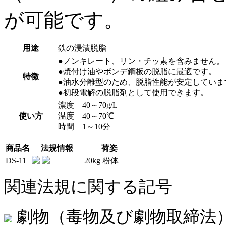
が可能です。
用途
鉄の浸漬脱脂
●ノンキレート、リン・チッ素を含みません。
●焼付け油やボンデ鋼板の脱脂に最適です。
特徴
●油水分離型のため、脱脂性能が安定していま
●初段電解の脱脂剤として使用できます。
濃度 40～70g/L
使い方
温度 40～70℃
時間 1～10分
商品名
法規情報
荷姿
DS-11
20kg 粉体
関連法規に関する記号
劇物（毒物及び劇物取締法