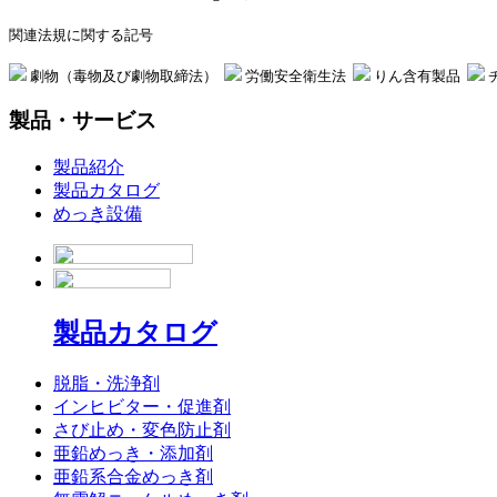
関連法規に関する記号
劇物（毒物及び劇物取締法）
労働安全衛生法
りん含有製品
製品・サービス
製品紹介
製品カタログ
めっき設備
製品カタログ
脱脂・洗浄剤
インヒビター・促進剤
さび止め・変色防止剤
亜鉛めっき・添加剤
亜鉛系合金めっき剤