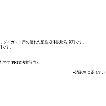
ルミダイガスト用の優れた酸性液体脱脂洗浄剤です。
剤です。
です(PRTR法非該当)。
いタイプです。 ●バフかす
れているため、スプレー洗浄