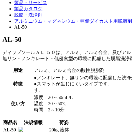
製品・サービス
製品カタログ
脱脂・洗浄剤
アルミニウム・マグネシウム・亜鉛ダイカスト用脱脂剤
AL-50
AL-50
ディップソールＡＬ-５０は、アルミ、アルミ合金、及びア
無リン・ノンキレート・低侵食型の環境に配慮した脱脂洗浄
用途
アルミ、アルミ合金の酸性脱脂剤
●ノンキレート、無リンの環境に配慮した洗浄剤
特徴
●スマットが生じにく
す。 ●消泡性に優
濃度 20～50mL/L
使い方
温度 20～50℃
時間 2～10分
商品名
法規情報
荷姿
AL-50
20kg 液体