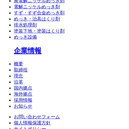
無電解ニッケルめっき剤
電解ニッケルめっき剤
すず・すず合金めっき剤
めっき・治具はくり剤
排水処理剤
塗装下地・塗装はくり剤
めっき設備
企業情報
概要
取締役
理念
沿革
国内拠点
海外拠点
採用情報
お知らせ
お問い合わせフォーム
個人情報保護方針
サイトポリシー