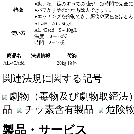
●動、植、鉱のすべての油が、短時間で完全に
特徴
●バフかす等の汚れも除去できます。
●エッチングを抑制でき、腐食や変色をほとん
AL-45 40～50g/L
AL-45add 5～10g/L
使い方
温度 50～60℃
時間 2～10分
商品名
法規情報
荷姿
AL-45Add
20kg 粉体
関連法規に関する記号
劇物（毒物及び劇物取締法
品
チッ素含有製品
危険物
製品・サービス