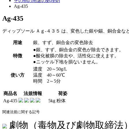
その他の用途の処理剤
Ag-435
Ag-435
ディップソール Ａｇ-４３５ は、変色した銀や錫、銅合金
用途
銀、すず、銅合金の変色除去
●銀、すず、銅合金の変色が除去できます。
特徴
●酸化被膜の除去や、活性化に使えます。
●ニッケル下地を損ないません。
濃度 20～50g/L
使い方
温度 40～60℃
時間 2～5分
商品名
法規情報
荷姿
Ag-435
5kg 粉体
関連法規に関する記号
劇物（毒物及び劇物取締法