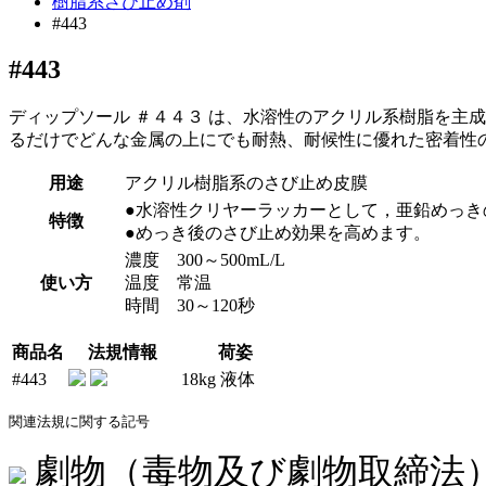
樹脂系さび止め剤
#443
#443
ディップソール ＃４４３ は、水溶性のアクリル系樹脂を主
るだけでどんな金属の上にでも耐熱、耐候性に優れた密着性
用途
アクリル樹脂系のさび止め皮膜
●水溶性クリヤーラッカーとして，亜鉛めっき
特徴
●めっき後のさび止め効果を高めます。
濃度 300～500mL/L
使い方
温度 常温
時間 30～120秒
商品名
法規情報
荷姿
#443
18kg 液体
関連法規に関する記号
劇物（毒物及び劇物取締法