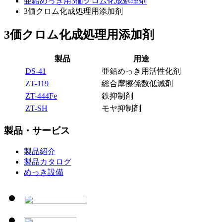
亜鉛めっき用3価クロム化成処理剤
3価クロム化成処理用添加剤
3価クロム化成処理用添加剤
製品
用途
DS-41
亜鉛めっき用活性化剤
ZT-119
総合摩擦係数低減剤
ZT-444Fe
鉄抑制剤
ZT-SH
モヤ抑制剤
製品・サービス
製品紹介
製品カタログ
めっき設備