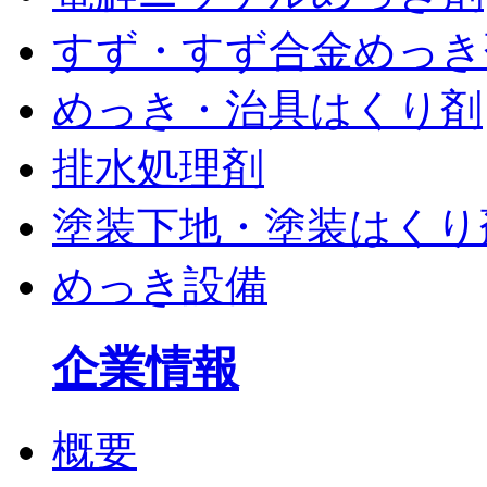
すず・すず合金めっき
めっき・治具はくり剤
排水処理剤
塗装下地・塗装はくり
めっき設備
企業情報
概要