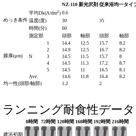
NZ-110 新光沢剤
従来浴均一タイ
2
0.6
平均Dk(A/dm
)
めっき条件
温度(度)
30
35
時間(分)
60
測定部
頭部
軸部
頭部
軸部
1
14.4
12.5
15.7
8.2
2
14.9
12.5
16.7
8.2
膜厚(μm)
N
3
14.5
11.5
15.7
8
4
14.5
11.3
17.2
8.7
5
14.5
11
16.5
8.1
Ave.
14.6
11.8
16.4
8.2
均一性(頭部/軸部)
1.2
2
ランニング耐食性データ
0時間
72時間
120時間
168時間
192時間
216時間
建浴初期