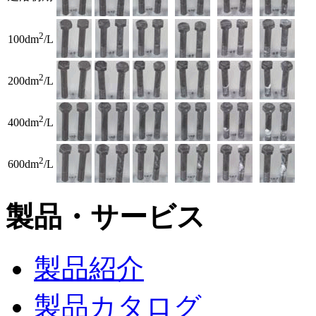
2
100dm
/L
2
200dm
/L
2
400dm
/L
2
600dm
/L
製品・サービス
製品紹介
製品カタログ