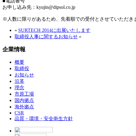
■電話番号
お申し込み先：kyujin@dipsol.co.jp
※人数に限りがあるため、先着順での受付とさせていただき
«
SURTECH 2014に出展いたします
取締役人事に関するお知らせ
»
企業情報
概要
取締役
お知らせ
沿革
理念
市原工場
国内拠点
海外拠点
CSR
品質・環境・安全衛生方針