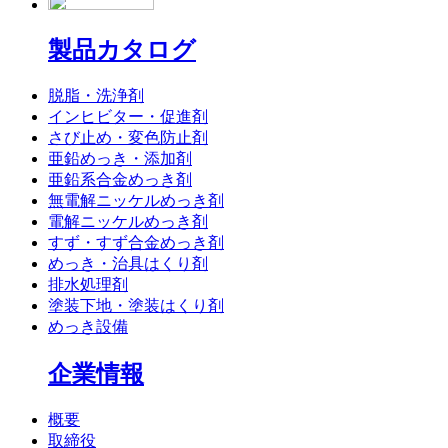
製品カタログ
脱脂・洗浄剤
インヒビター・促進剤
さび止め・変色防止剤
亜鉛めっき・添加剤
亜鉛系合金めっき剤
無電解ニッケルめっき剤
電解ニッケルめっき剤
すず・すず合金めっき剤
めっき・治具はくり剤
排水処理剤
塗装下地・塗装はくり剤
めっき設備
企業情報
概要
取締役