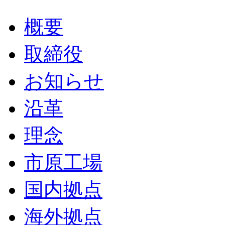
概要
取締役
お知らせ
沿革
理念
市原工場
国内拠点
海外拠点