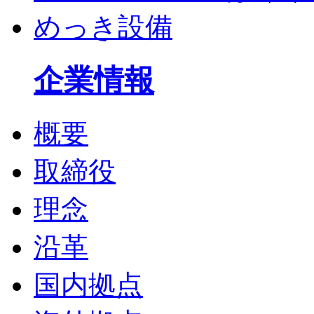
めっき設備
企業情報
概要
取締役
理念
沿革
国内拠点