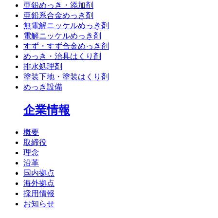
亜鉛めっき・添加剤
亜鉛系合金めっき剤
無電解ニッケルめっき剤
電解ニッケルめっき剤
すず・すず合金めっき剤
めっき・治具はくり剤
排水処理剤
塗装下地・塗装はくり剤
めっき設備
企業情報
概要
取締役
理念
沿革
国内拠点
海外拠点
採用情報
お知らせ