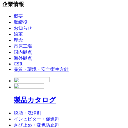
企業情報
概要
取締役
お知らせ
沿革
理念
市原工場
国内拠点
海外拠点
CSR
品質・環境・安全衛生方針
製品カタログ
脱脂・洗浄剤
インヒビター・促進剤
さび止め・変色防止剤