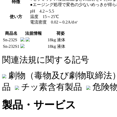
特徴
●エージング処理で変色の少ないめっきが得ら
pH 4.2～5.5
使い方
温度 15～25℃
電流密度 0.02～0.2A/d㎡
商品名
法規情報
荷姿
Sn-232S
18kg 液体
Sn-232S1
18kg 液体
関連法規に関する記号
劇物（毒物及び劇物取締法
品
チッ素含有製品
危険物
製品・サービス