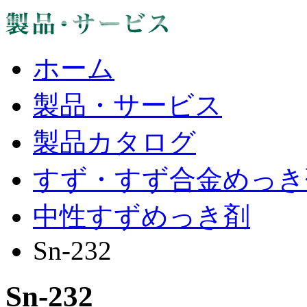
ホーム
製品・サービス
製品カタログ
すず・すず合金めっき
中性すずめっき剤
Sn-232
Sn-232