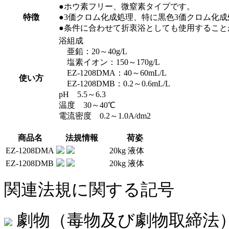
●ホウ素フリー、微窒素タイプです。
特徴
●3価クロム化成処理、特に黒色3価クロム化
●条件に合わせて折衷浴としても使用すること
浴組成
亜鉛：20～40g/L
塩素イオン：150～170g/L
EZ-1208DMA：40～60mL/L
使い方
EZ-1208DMB：0.2～0.6mL/L
pH 5.5～6.3
温度 30～40℃
電流密度 0.2～1.0A/dm2
商品名
法規情報
荷姿
EZ-1208DMA
20kg 液体
EZ-1208DMB
20kg 液体
関連法規に関する記号
劇物（毒物及び劇物取締法