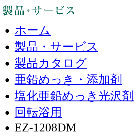
ホーム
製品・サービス
製品カタログ
亜鉛めっき・添加剤
塩化亜鉛めっき光沢剤
回転浴用
EZ-1208DM