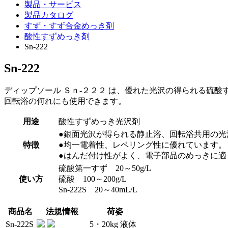
製品・サービス
製品カタログ
すず・すず合金めっき剤
酸性すずめっき剤
Sn-222
Sn-222
ディップソール Ｓｎ-２２２ は、優れた光沢の得られる硫
回転浴の何れにも使用できます。
用途
酸性すずめっき光沢剤
●銀面光沢が得られる静止浴、回転浴共用の光
特徴
●均一電着性、レベリング性に優れています。
●はんだ付け性がよく、電子部品のめっきに適
硫酸第一すず 20～50g/L
使い方
硫酸 100～200g/L
Sn-222S 20～40mL/L
商品名
法規情報
荷姿
Sn-222S
5・20kg 液体