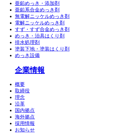
亜鉛めっき・添加剤
亜鉛系合金めっき剤
無電解ニッケルめっき剤
電解ニッケルめっき剤
すず・すず合金めっき剤
めっき・治具はくり剤
排水処理剤
塗装下地・塗装はくり剤
めっき設備
企業情報
概要
取締役
理念
沿革
国内拠点
海外拠点
採用情報
お知らせ