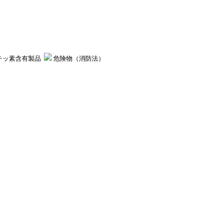
チッ素含有製品
危険物（消防法）