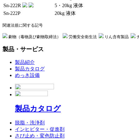
Sn-222R
5・20kg 液体
Sn-222P
20kg 液体
関連法規に関する記号
劇物（毒物及び劇物取締法）
労働安全衛生法
りん含有製品
製品・サービス
製品紹介
製品カタログ
めっき設備
製品カタログ
脱脂・洗浄剤
インヒビター・促進剤
さび止め・変色防止剤