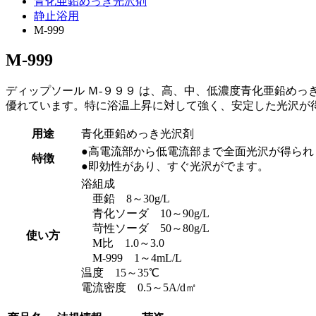
青化亜鉛めっき光沢剤
静止浴用
M-999
M-999
ディップソール Ｍ-９９９ は、高、中、低濃度青化亜鉛め
優れています。特に浴温上昇に対して強く、安定した光沢が
用途
青化亜鉛めっき光沢剤
●高電流部から低電流部まで全面光沢が得られ
特徴
●即効性があり、すぐ光沢がでます。
浴組成
亜鉛 8～30g/L
青化ソーダ 10～90g/L
苛性ソーダ 50～80g/L
使い方
M比 1.0～3.0
M-999 1～4mL/L
温度 15～35℃
電流密度 0.5～5A/d㎡