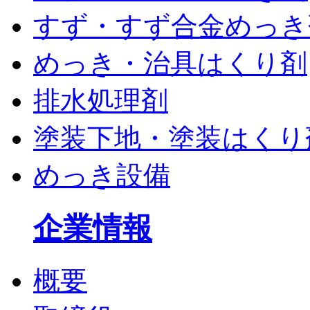
すず・すず合金めっき
めっき・治具はくり剤
排水処理剤
塗装下地・塗装はくり
めっき設備
企業情報
概要