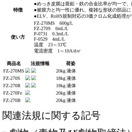
●めっき皮膜は亜鉛・鉄の合金比率が均一で、
特徴
●被膜力と均一性に優れ、複雑な形状の部品に
●ELV、RoHS規制対応の3価クロム化成処理
FZ-270MS 600g/L
FZ-270S 6mL/L
P-0731 0.3mL/L
使い方
F-0529 4mL/L
温度 23～33℃
電流密度 1～10A/d㎡
商品名
法規情報
荷姿
FZ-270MS
20kg 液体
FZ-270S
18kg 液体
FZ-270R
18kg 液体
FZ-270Fe
20kg 液体
FZ-270B
20kg 液体
関連法規に関する記号