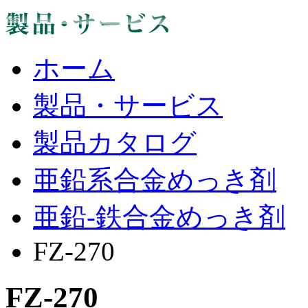
ホーム
製品・サービス
製品カタログ
亜鉛系合金めっき剤
亜鉛-鉄合金めっき剤
FZ-270
FZ-270