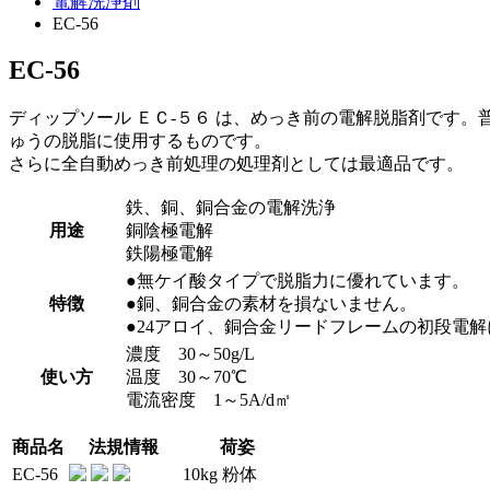
電解洗浄剤
EC-56
EC-56
ディップソール ＥＣ-５６ は、めっき前の電解脱脂剤です
ゅうの脱脂に使用するものです。
さらに全自動めっき前処理の処理剤としては最適品です。
鉄、銅、銅合金の電解洗浄
用途
銅陰極電解
鉄陽極電解
●無ケイ酸タイプで脱脂力に優れています。
特徴
●銅、銅合金の素材を損ないません。
●24アロイ、銅合金リードフレームの初段電
濃度 30～50g/L
使い方
温度 30～70℃
電流密度 1～5A/d㎡
商品名
法規情報
荷姿
EC-56
10kg 粉体