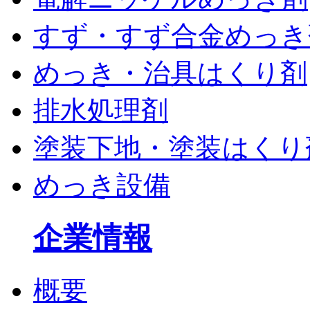
すず・すず合金めっき
めっき・治具はくり剤
排水処理剤
塗装下地・塗装はくり
めっき設備
企業情報
概要