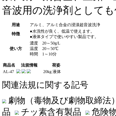
音波用の洗浄剤としても
用途
アルミ、アルミ合金の浸漬超音波洗浄
●水洗性が良く、低温で使えます。
特徴
●液体タイプで使いやすい製品です。
濃度 20～50g/L
使い方
温度 20～50℃
時間 1～10分
商品名
法規情報
荷姿
AL-47
20kg 液体
関連法規に関する記号
劇物（毒物及び劇物取締法
品
チッ素含有製品
危険物