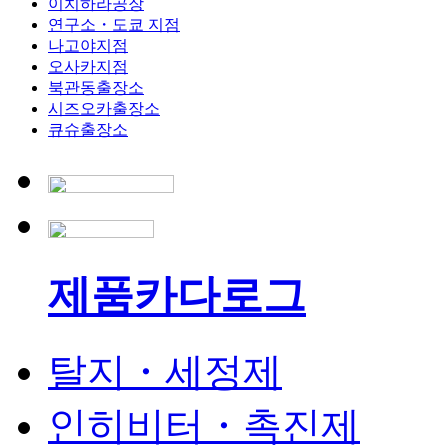
이치하라공장
연구소・도쿄 지점
나고야지점
오사카지점
북관동출장소
시즈오카출장소
큐슈출장소
제품카다로그
탈지・세정제
인히비터・촉진제