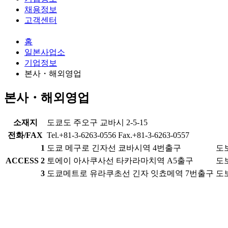
채용정보
고객센터
홈
일본사업소
기업정보
본사・해외영업
본사・해외영업
소재지
도쿄도 주오구 교바시 2-5-15
전화/FAX
Tel.+81-3-6263-0556 Fax.+81-3-6263-0557
1
도쿄 메구로 긴자선 쿄바시역 4번출구
도
ACCESS
2
토에이 아사쿠사선 타카라마치역 A5출구
도
3
도쿄메트로 유라쿠초선 긴자 잇쵸메역 7번출구
도