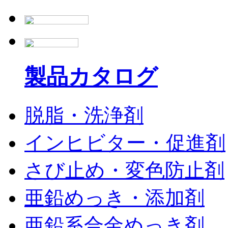
製品カタログ
脱脂・洗浄剤
インヒビター・促進剤
さび止め・変色防止剤
亜鉛めっき・添加剤
亜鉛系合金めっき剤